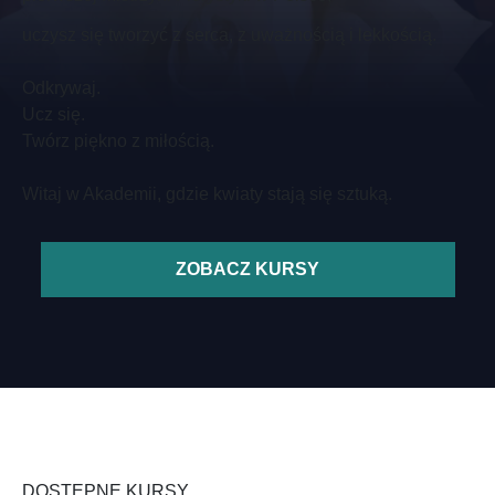
uczysz się tworzyć z serca, z uważnością i lekkością.
Odkrywaj.
Ucz się.
Twórz piękno z miłością.
Witaj w Akademii, gdzie kwiaty stają się sztuką.
ZOBACZ KURSY
DOSTĘPNE KURSY