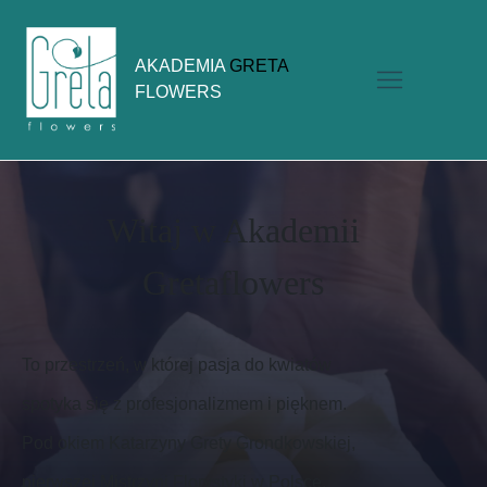
AKADEMIA
GRETA
FLOWERS
Witaj w Akademii
Gretaflowers
To przestrzeń, w której pasja do kwiatów
spotyka się z profesjonalizmem i pięknem.
Pod okiem Katarzyny Grety Grondkowskiej,
pierwszej Mistrzyni Florystyki w Polsce,